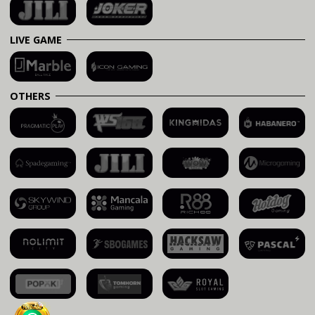
LIVE GAME
OTHERS