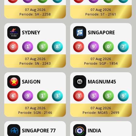
07 Aug 2026
07 Aug 2026
Periode
:
SH
-
2258
Periode
:
ST
-
2161
SYDNEY
SINGAPORE
0
1
5
8
7
9
0
7
07 Aug 2026
07 Aug 2026
Periode
:
SN
-
2243
Periode
:
SGP
-
1854
SAIGON
MAGNUM45
6
9
1
3
3
5
5
9
07 Aug 2026
07 Aug 2026
Periode
:
SGN
-
2146
Periode
:
MG45
-
2499
SINGAPORE 77
INDIA