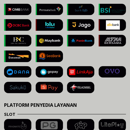
PLATFORM PENYEDIA LAYANAN
SLOT