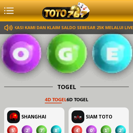
PLIKASI KAMI DAN KLAIM SALDO SEBESAR 25K MELALUI LIVECH
TOGEL
4D TOGEL
6D TOGEL
SHANGHAI
SIAM TOTO
5
2
7
8
4
0
1
2