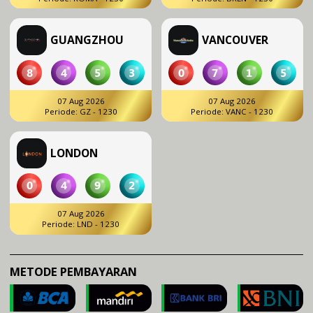
GUANGZHOU
VANCOUVER
8
4
5
3
0
7
1
5
07 Aug 2026
07 Aug 2026
Periode
:
GZ
-
1230
Periode
:
VANC
-
1230
LONDON
0
4
9
2
07 Aug 2026
Periode
:
LND
-
1230
METODE PEMBAYARAN