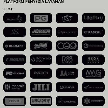
PLATFORM PENYEDIA LAYANAN
SLOT