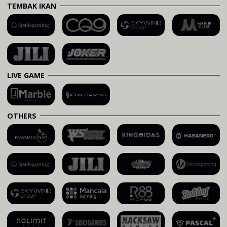
TEMBAK IKAN
LIVE GAME
OTHERS