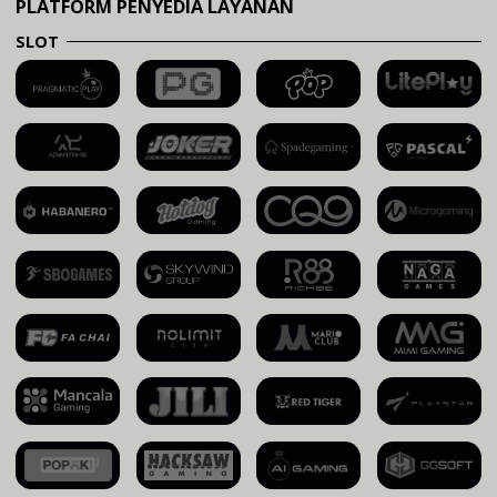
PLATFORM PENYEDIA LAYANAN
SLOT