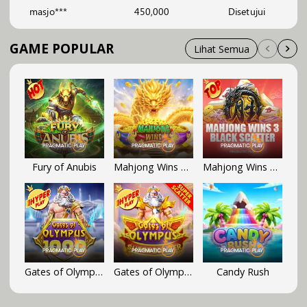
masjo***
450,000
Disetujui
GAME POPULAR
Lihat Semua
Fury of Anubis
Mahjong Wins Triple Pot
Mahjong Wins 3 - Black Scatter
Gates of Olympus 1000
Gates of Olympus Super Scatter
Candy Rush