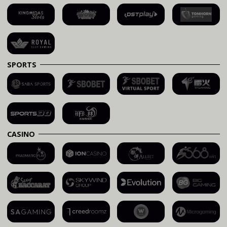
SPORTS
CASINO