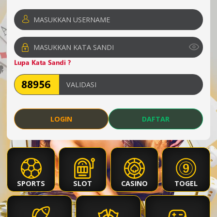
Lupa Kata Sandi ?
1
0
6
3
ROMA
09 Aug 2026
Periode
:
ROMA
-
1232
1
4
0
4
BERLIN
LOGIN
DAFTAR
08 Aug 2026
Periode
:
BRLN
-
1231
GUANGZHOU
08 Aug 2026
Periode
:
GZ
-
1231
SPORTS
SLOT
CASINO
TOGEL
5
1
6
8
VANCOUVER