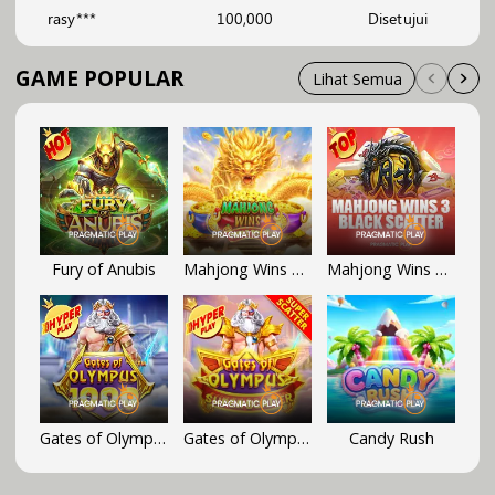
rasy***
100,000
Disetujui
GAME POPULAR
Lihat Semua
Fury of Anubis
Mahjong Wins Triple Pot
Mahjong Wins 3 - Black Scatter
Gates of Olympus 1000
Gates of Olympus Super Scatter
Candy Rush