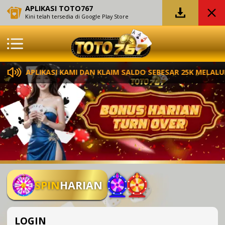
APLIKASI TOTO767
Kini telah tersedia di Google Play Store
AD APLIKASI KAMI DAN KLAIM SALDO SEBESAR 25K MELALUI L
SPIN
HARIAN
LOGIN