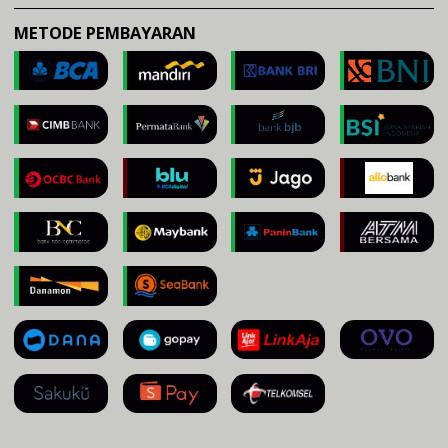
METODE PEMBAYARAN