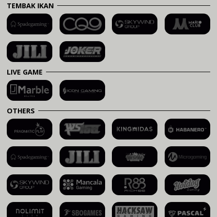
TEMBAK IKAN
LIVE GAME
OTHERS