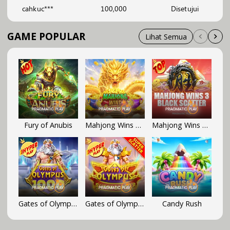
cahkuc***
100,000
Disetujui
GAME POPULAR
Lihat Semua
Fury of Anubis
Mahjong Wins Triple Pot
Mahjong Wins 3 - Black Scatter
Gates of Olympus 1000
Gates of Olympus Super Scatter
Candy Rush