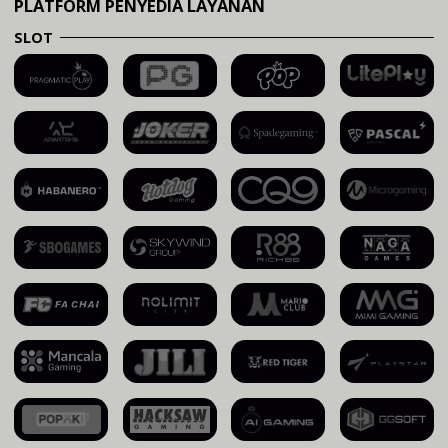
PLATFORM PENYEDIA LAYANAN
SLOT