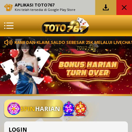
APLIKASI TOTO767
Kini telah tersedia di Google Play Store
SI KAMI DAN KLAIM SALDO SEBESAR 25K MELALUI LIVECHAT K
SPIN
HARIAN
LOGIN