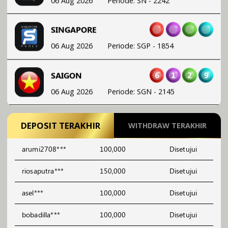
06 Aug 2026
Periode
:
SGP
-
1854
6
1
2
9
SAIGON
06 Aug 2026
Periode
:
SGN
-
2145
8
4
2
5
MAGNUM45
06 Aug 2026
Periode
:
MG45
-
2498
2
7
7
3
SINGAPORE 77
DEPOSIT TERAKHIR
WITHDRAW TERAKHIR
06 Aug 2026
Periode
:
SGP77
-
2288
arumi2708***
100,000
Disetujui
riosaputra***
150,000
Disetujui
asel***
100,000
Disetujui
bobadilla***
100,000
Disetujui