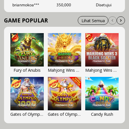
brianmokoa***
350,000
Disetujui
GAME POPULAR
Lihat Semua
Fury of Anubis
Mahjong Wins Triple Pot
Mahjong Wins 3 - Black Scatter
Gates of Olympus 1000
Gates of Olympus Super Scatter
Candy Rush