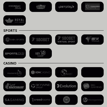
SPORTS
CASINO